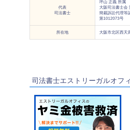
坪山 正義 所属
代表
大阪司法書士会 第
司法書士
簡裁訴訟代理等
第1012073号
所在地
大阪市北区西天満4
司法書士エストリーガルオフ