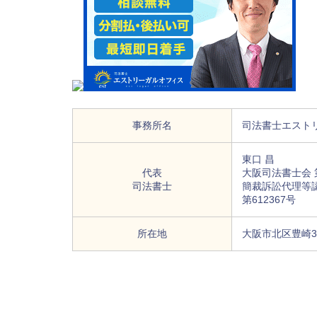
事務所名
司法書士エスト
東口 昌
代表
大阪司法書士会 第
司法書士
簡裁訴訟代理等
第612367号
所在地
大阪市北区豊崎3-