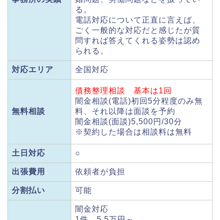
る。
電話対応について正直に言えば、
ごく一般的な対応だと感じたが質
問すれば答えてくれる姿勢は認め
られる。
対応エリア
全国対応
債務整理相談
基本は1回
闇金相談(電話)初回5分程度のみ無
無料相談
料、それ以降は面談を予約
闇金相談(面談)5,500円/30分
※契約した場合は相談料は無料
土日対応
○
出張費用
依頼者が負担
分割払い
可能
闇金対応
1件 5.5万円～