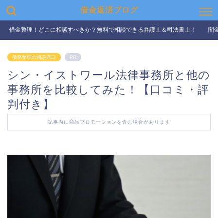
借金返済ブログ
借金整理！どこに相談すべきか？無料で相談できる弁護士＆司法書士！
闇
債務整理の相談窓口
PR
シン・イストワール法律事務所と他の
事務所を比較してみた！【口コミ・評
判付き】
記事内に商品プロモーションを含む場合があります