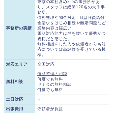
東京の本社含め8つの事務所があ
り、スタッフは総勢120名の大手事
務所。
債務整理や闇金対応、B型肝炎給付
金請求をはじめ相続や離婚問題など
事務所の実績
業務内容は幅広い。
電話対応能力は群を抜いて優秀かつ
親切だと感じた。
無料相談をした人や依頼者からも対
応については高評価を受けている模
様。
対応エリア
全国対応
債務整理の相談
何度でも無料
無料相談
ヤミ金の無料相談
何度でも無料
土日対応
○
出張費用
依頼者が負担